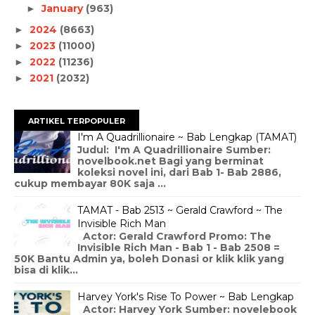
January
(963)
►
2024
(8663)
►
2023
(11000)
►
2022
(11236)
►
2021
(2032)
►
ARTIKEL TERPOPULER
I'm A Quadrillionaire ~ Bab Lengkap (TAMAT)
Judul: I'm A Quadrillionaire Sumber:
novelbook.net Bagi yang berminat
koleksi novel ini, dari Bab 1- Bab 2886,
cukup membayar 80K saja ...
TAMAT - Bab 2513 ~ Gerald Crawford ~ The
Invisible Rich Man
Actor: Gerald Crawford Promo: The
Invisible Rich Man - Bab 1 - Bab 2508 =
50K Bantu Admin ya, boleh Donasi or klik klik yang
bisa di klik...
Harvey York's Rise To Power ~ Bab Lengkap
Actor: Harvey York Sumber: novelebook